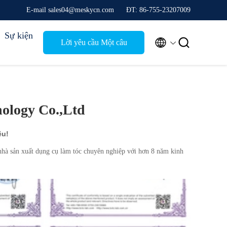
E-mail sales04@meskycn.com
ĐT: 86-755-23207009
Sự kiện


Lời yêu cầu Một câu
trích dẫn
ology Co.,Ltd
êu!
 sản xuất dụng cụ làm tóc chuyên nghiệp với hơn 8 năm kinh