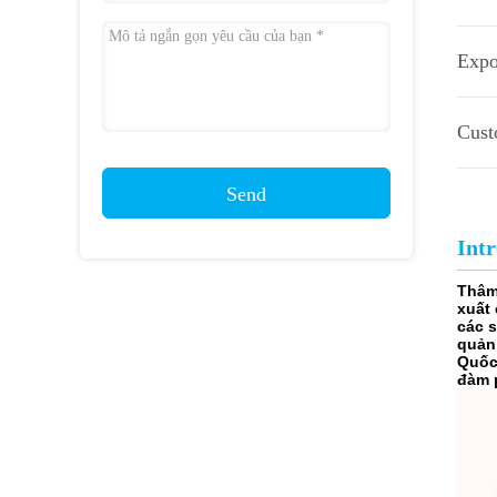
Expo
Cust
Send
Int
Thâm
xuất
các 
quản
Quốc
đàm 