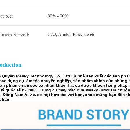
rt p.c:
80% - 90%
omers Served:
CAJ, Amika, Foxybae etc
roduction
 Quyến Mesky Technology Co., Ltd.Là nhà sản xuất các sản phẩm 
 các dụng cụ làm tóc chuyên nghiệp, sản phẩm chính của chúng t
sản phẩm chăm sóc cá nhân khác, Tất cả được khách hàng chấp 
 lý quốc tế ISO9001. Dụng cụ may mặc của Mesky được ưa chuộng
, Đông Nam Á, v.v. cơ hội hợp tác với bạn, chào mừng bạn đến 
phán.