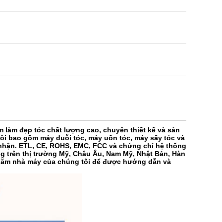
làm đẹp tóc chất lượng cao, chuyên thiết kế và sản
ôi bao gồm máy duỗi tóc, máy uốn tóc, máy sấy tóc và
nhận. ETL, CE, ROHS, EMC, FCC và chứng chỉ hệ thống
 trên thị trường Mỹ, Châu Âu, Nam Mỹ, Nhật Bản, Hàn
thăm nhà máy của chúng tôi để được hướng dẫn và