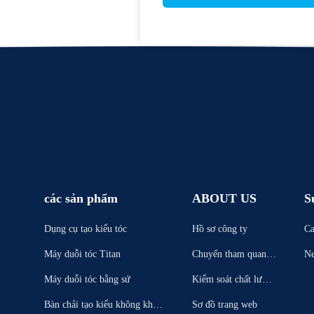
các sản phẩm
ABOUT US
S
Dụng cụ tạo kiểu tóc
Hồ sơ công ty
Ca
Máy duỗi tóc Titan
Chuyến tham quan n
N
hà máy
Máy duỗi tóc bằng sứ
Kiểm soát chất lượn
g
Bàn chải tạo kiểu không khí n
Sơ đồ trang web