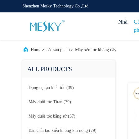
Shenzhen Mesky Technology Co.,Ltd
Nhà
Cá
p
Home
>
các sản phẩm
>
Máy xén tóc không dây
ALL PRODUCTS
Dụng cụ tạo kiểu tóc
(39)
Máy duỗi tóc Titan
(39)
Máy duỗi tóc bằng sứ
(37)
Bàn chải tạo kiểu không khí nóng
(79)