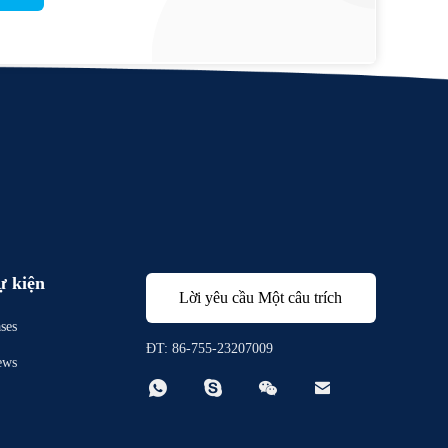
ự kiện
Lời yêu cầu Một câu trích
ses
dẫn
ĐT: 86-755-23207009
ews



