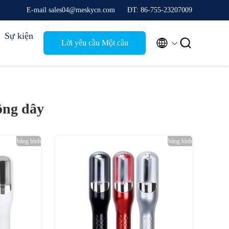
E-mail sales04@meskycn.com
ĐT: 86-755-23207009
Sự kiện


Lời yêu cầu Một câu
trích dẫn
ông dây
băng hình
băng hình