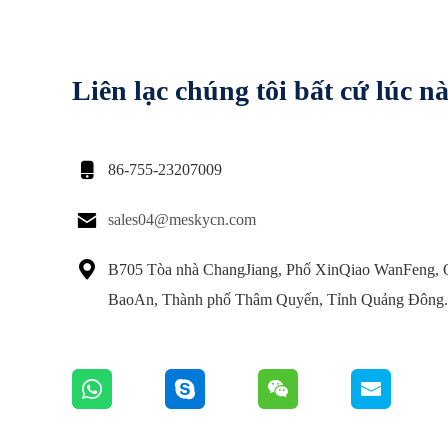
Liên lạc chúng tôi bất cứ lúc n

86-755-23207009

sales04@meskycn.com

B705 Tòa nhà ChangJiang, Phố XinQiao WanFeng,
BaoAn, Thành phố Thâm Quyến, Tỉnh Quảng Đông.