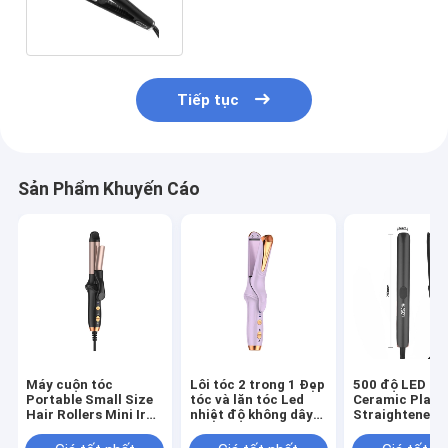
là phẳng Tourmaline 40W
Tiếp tục
Sản Phẩm Khuyến Cáo
Máy cuộn tóc
Lôi tóc 2 trong 1 Đẹp
500 độ LED Di
Portable Small Size
tóc và lăn tóc Led
Ceramic Plate
Hair Rollers Mini Iron
nhiệt độ không dây
Straightener 
Hair Crimper Iron
Ceramic chăm sóc
Lượng
Wave Tiny 22mm
tóc và kiểu dáng sắt