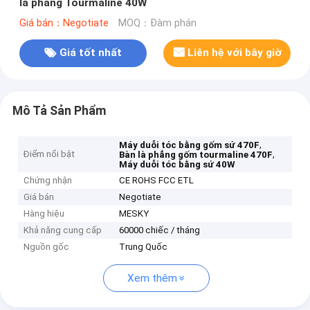
là phẳng Tourmaline 40W
Giá bán：Negotiate
MOQ：Đàm phán
Giá tốt nhất
Liên hệ với bây giờ
Mô Tả Sản Phẩm
,
Máy duỗi tóc bằng gốm sứ 470F
Điểm nổi bật
,
Bàn là phẳng gốm tourmaline 470F
Máy duỗi tóc bằng sứ 40W
Chứng nhận
CE ROHS FCC ETL
Giá bán
Negotiate
Hàng hiệu
MESKY
Khả năng cung cấp
60000 chiếc / tháng
Nguồn gốc
Trung Quốc
Xem thêm