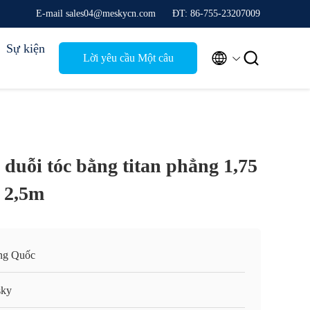
E-mail sales04@meskycn.com
ĐT: 86-755-23207009
Sự kiện


Lời yêu cầu Một câu
trích dẫn
duỗi tóc bằng titan phẳng 1,75
 2,5m
ng Quốc
ky