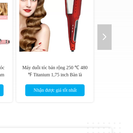
óc
Máy duỗi tóc bản rộng 250 ℃ 480
àm
℉ Titanium 1,75 inch Bàn là
phẳng Keratin
Nhận được giá tốt nhất