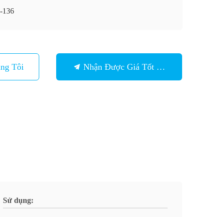
-136
ng Tôi
Nhận Được Giá Tốt Nhất
Sử dụng: