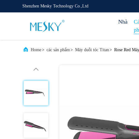
Shenzhen Mesky Technology Co.,Ltd
Nhà
Cá
p
Home
>
các sản phẩm
>
Máy duỗi tóc Titan
>
Rose Red Máy 