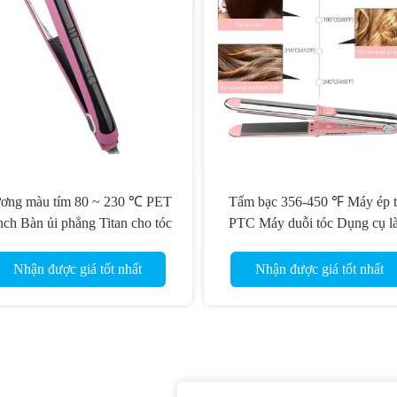
ơng màu tím 80 ~ 230 ℃ PET
Tấm bạc 356-450 ℉ Máy ép t
nch Bàn ủi phẳng Titan cho tóc
PTC Máy duỗi tóc Dụng cụ l
4c
bằng Titan Bàn là phẳng
Nhận được giá tốt nhất
Nhận được giá tốt nhất