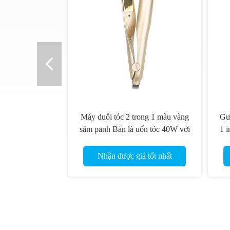
Máy duỗi tóc 2 trong 1 màu vàng
Gư
sâm panh Bàn là uốn tóc 40W với
1 i
màn hình LED
Nhận được giá tốt nhất