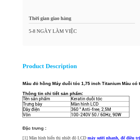
Thời gian giao hàng
5-8 NGÀY LÀM VIỆC
Product Description
Màu đỏ hồng Máy duỗi tóc 1,75 inch Titanium Màu có 
Thông tin chi tiết sản phẩm:
Tên sản phẩm
Keratin duỗi tóc
Trưng bày
Màn hình LCD
Dây điện
360 ° Anti-free, 2,5M
Vôn
100-240V 50 / 60Hz, 90W
Đặc trưng :
[1] Màn hình hiển thị nhiệt độ LCD
máy sưởi nhanh, để điều tr