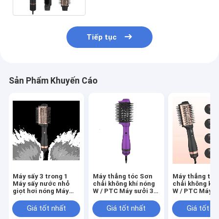
Tiếp tục
Sản Phẩm Khuyến Cáo
Máy sấy 3 trong 1
Máy thẳng tóc Sơn
Máy thẳng tóc
Máy sấy nước nhỏ
chải không khí nóng
chải không khí
giọt hơi nóng Máy
W / PTC Máy sưởi 3
W / PTC Máy s
sấy nước nhỏ giọt
trong 1 Máy sấy tóc
trong 1 Máy sấ
nước nhỏ giọt cho
Sơn chải thẳng với 3
Sơn chải thẳng
Giá tốt nhất
Giá tốt nhất
Giá tốt n
tất cả các loại tóc
chế độ điều khiển
chế độ điều kh