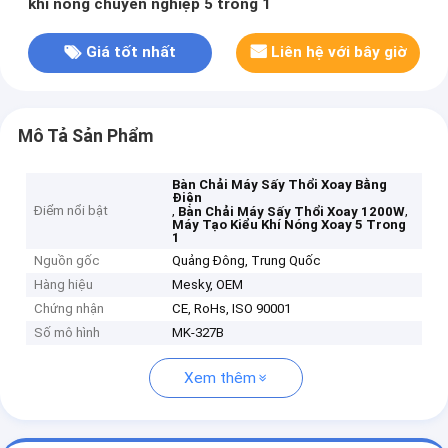
khí nóng chuyên nghiệp 5 trong 1
Giá tốt nhất
Liên hệ với bây giờ
Mô Tả Sản Phẩm
Bàn Chải Máy Sấy Thổi Xoay Bằng
Điện
Điểm nổi bật
,
,
Bàn Chải Máy Sấy Thổi Xoay 1200W
Máy Tạo Kiểu Khí Nóng Xoay 5 Trong
1
Nguồn gốc
Quảng Đông, Trung Quốc
Hàng hiệu
Mesky, OEM
Chứng nhận
CE, RoHs, ISO 90001
Số mô hình
MK-327B
Xem thêm