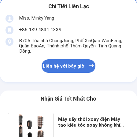
Chi Tiết Liên Lạc
Miss. Minky Yang
+86 189 4831 1339
B705 Tòa nhà ChangJiang, Phố XinQiao WanFeng,
Quận BaoAn, Thành phố Thâm Quyến, Tỉnh Quảng
Đông.
Liên hệ với bây giờ
Nhận Giá Tốt Nhất Cho
Máy sấy thổi xoay điện Máy
tạo kiểu tóc xoay không khí
nóng chuyên nghiệp 5 trong 1