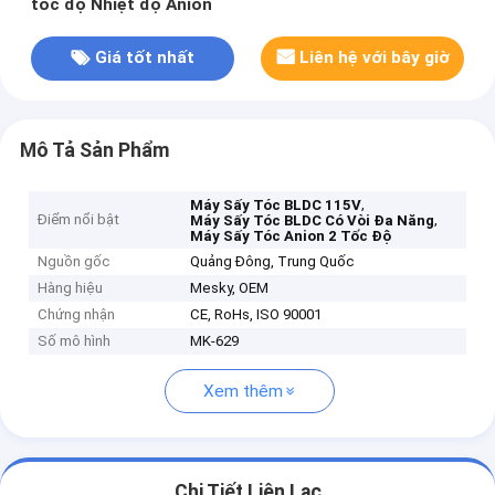
tốc độ Nhiệt độ Anion
Giá tốt nhất
Liên hệ với bây giờ
Mô Tả Sản Phẩm
,
Máy Sấy Tóc BLDC 115V
Điểm nổi bật
,
Máy Sấy Tóc BLDC Có Vòi Đa Năng
Máy Sấy Tóc Anion 2 Tốc Độ
Nguồn gốc
Quảng Đông, Trung Quốc
Hàng hiệu
Mesky, OEM
Chứng nhận
CE, RoHs, ISO 90001
Số mô hình
MK-629
Xem thêm
Chi Tiết Liên Lạc