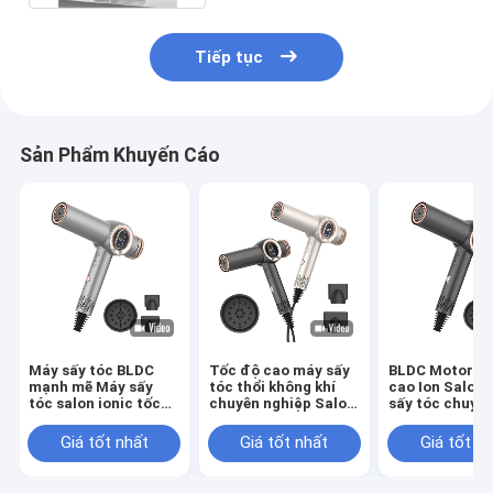
Tiếp tục
Sản Phẩm Khuyến Cáo
Máy sấy tóc BLDC
Tốc độ cao máy sấy
BLDC Motor T
mạnh mẽ Máy sấy
tóc thổi không khí
cao Ion Salon
tóc salon ionic tốc
chuyên nghiệp Salon
sấy tóc chuyê
độ cao Máy sấy tóc
tóc thổi cầm máy
nghiệp cho ph
chuyên nghiệp
sấy tóc chuyên
110000RPM m
Giá tốt nhất
Giá tốt nhất
Giá tốt n
110000RPM mạnh
nghiệp Salon
mẽ
mẽ
Sethand