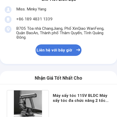
Miss. Minky Yang
+86 189 4831 1339
B705 Tòa nhà ChangJiang, Phố XinQiao WanFeng,
Quận BaoAn, Thành phố Thâm Quyến, Tỉnh Quảng
Đông.
Liên hệ với bây giờ
Nhận Giá Tốt Nhất Cho
Máy sấy tóc 115V BLDC Máy
sấy tóc đa chức năng 2 tốc
độ Nhiệt độ Anion