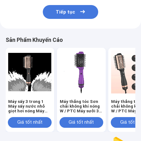
Tiếp tục
Sản Phẩm Khuyến Cáo
Máy sấy 3 trong 1
Máy thẳng tóc Sơn
Máy thẳng tóc
Máy sấy nước nhỏ
chải không khí nóng
chải không khí
giọt hơi nóng Máy
W / PTC Máy sưởi 3
W / PTC Máy s
sấy nước nhỏ giọt
trong 1 Máy sấy tóc
trong 1 Máy sấ
nước nhỏ giọt cho
Sơn chải thẳng với 3
Sơn chải thẳng
Giá tốt nhất
Giá tốt nhất
Giá tốt n
tất cả các loại tóc
chế độ điều khiển
chế độ điều kh
75mm
75mm