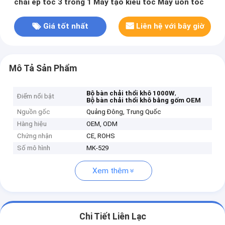
chải ép tóc 3 trong 1 Máy tạo kiểu tóc Máy uốn tóc
Giá tốt nhất
Liên hệ với bây giờ
Mô Tả Sản Phẩm
,
Bộ bàn chải thổi khô 1000W
Điểm nổi bật
Bộ bàn chải thổi khô bằng gốm OEM
Nguồn gốc
Quảng Đông, Trung Quốc
Hàng hiệu
OEM, ODM
Chứng nhận
CE, ROHS
Số mô hình
MK-529
Xem thêm
Chi Tiết Liên Lạc