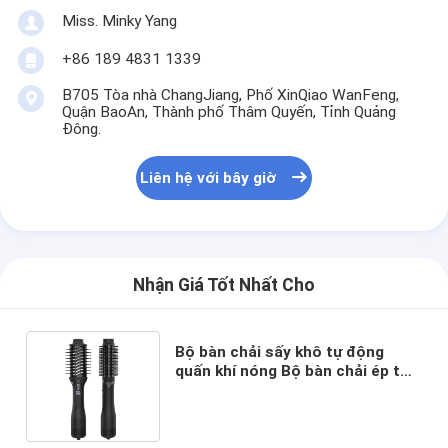
Miss. Minky Yang
+86 189 4831 1339
B705 Tòa nhà ChangJiang, Phố XinQiao WanFeng,
Quận BaoAn, Thành phố Thâm Quyến, Tỉnh Quảng
Đông.
Liên hệ với bây giờ
Nhận Giá Tốt Nhất Cho
Bộ bàn chải sấy khô tự động
quấn khí nóng Bộ bàn chải ép tóc
3 trong 1 Máy tạo kiểu tóc Máy
uốn tóc