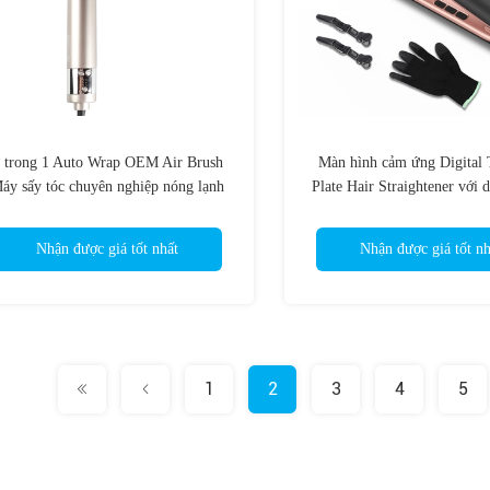
 trong 1 Auto Wrap OEM Air Brush
Màn hình cảm ứng Digital 
áy sấy tóc chuyên nghiệp nóng lạnh
Plate Hair Straightener với 
1200w
tùy chỉnh
Nhận được giá tốt nhất
Nhận được giá tốt nh
1
2
3
4
5