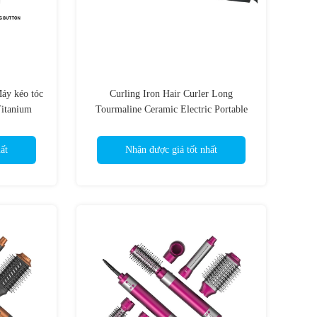
áy kéo tóc
Curling Iron Hair Curler Long
Titanium
Tourmaline Ceramic Electric Portable
r nhiệt độ
chuyên nghiệp thùng
ất
Nhận được giá tốt nhất