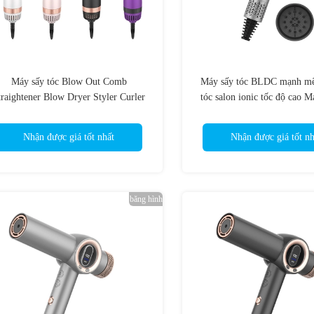
Máy sấy tóc Blow Out Comb
Máy sấy tóc BLDC mạnh mẽ
traightener Blow Dryer Styler Curler
tóc salon ionic tốc độ cao M
rush 4 In 1 Volumizer Hot Air Brush
chuyên nghiệp 110000RPM
Nhận được giá tốt nhất
Nhận được giá tốt nh
băng hình