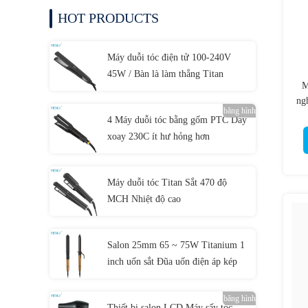
HOT PRODUCTS
Máy duỗi tóc điện tử 100-240V
45W / Bàn là làm thẳng Titan
M
ng
băng hình
4 Máy duỗi tóc bằng gốm PTC Dây
xoay 230C ít hư hỏng hơn
Máy duỗi tóc Titan Sắt 470 độ
MCH Nhiệt độ cao
Salon 25mm 65 ~ 75W Titanium 1
inch uốn sắt Đũa uốn điện áp kép
băng hình
Thiết bị salon LCD Máy sấy tóc