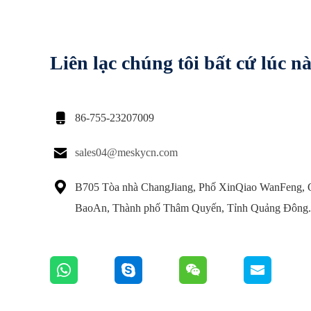
Liên lạc chúng tôi bất cứ lúc n

86-755-23207009

sales04@meskycn.com

B705 Tòa nhà ChangJiang, Phố XinQiao WanFeng,
BaoAn, Thành phố Thâm Quyến, Tỉnh Quảng Đông.