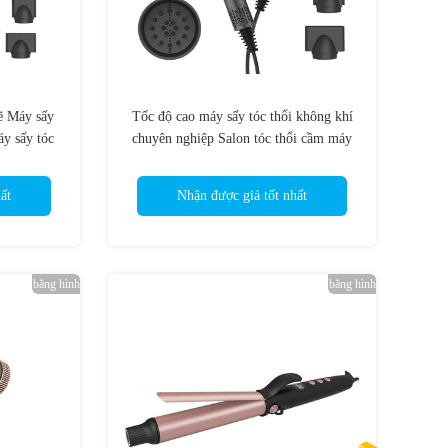
 Máy sấy
Tốc độ cao máy sấy tóc thổi không khí
áy sấy tóc
chuyên nghiệp Salon tóc thổi cầm máy
 mạnh mẽ
sấy tóc chuyên nghiệp Salon Sethand
ất
Nhận được giá tốt nhất
băng hình
băng hình