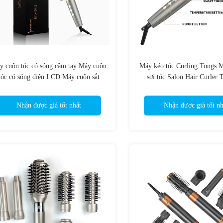
y cuộn tóc có sóng cầm tay Máy cuộn
Máy kéo tóc Curling Tongs M
tóc có sóng điện LCD Máy cuộn sắt
sợi tóc Salon Hair Curler 
32mm Màn hình kỹ thuật số Đặt giờ
chuyên nghiệp quay tóc Curle
thông minh tự động
cao
Nhận được giá tốt nhất
Nhận được giá tốt nh