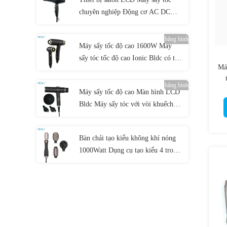
chuyên nghiệp Động cơ AC DC
Máy sấy tóc ion âm
băng hình
Máy sấy tốc độ cao 1600W Máy
sấy tóc tốc độ cao Ionic Bldc có thể
Má
gập lại
băng hình
Máy sấy tốc độ cao Màn hình LCD
Bldc Máy sấy tóc với vòi khuếch
tán từ tính
Bàn chải tạo kiểu không khí nóng
1000Watt Dụng cụ tạo kiểu 4 trong
một