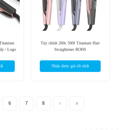
Titanium
Tùy chỉnh 260c 500f Titanium Hair
dây / Logo
Straightener ROHS
ất
Nhận được giá tốt nhất
6
7
8