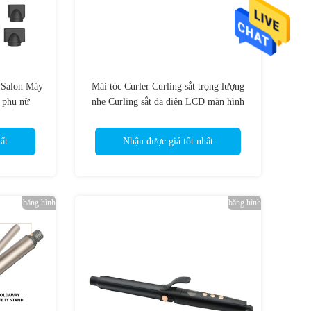
 Salon Máy
Mái tóc Curler Curling sắt trọng lượng
o phụ nữ
nhẹ Curling sắt đa điện LCD màn hình
mẽ
kỹ thuật số Smart Timer
ất
Nhận được giá tốt nhất
băng hình
băng hình