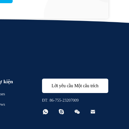
ự kiện
Lời yêu cầu Một câu trích
ses
dẫn
ĐT: 86-755-23207009
ews



