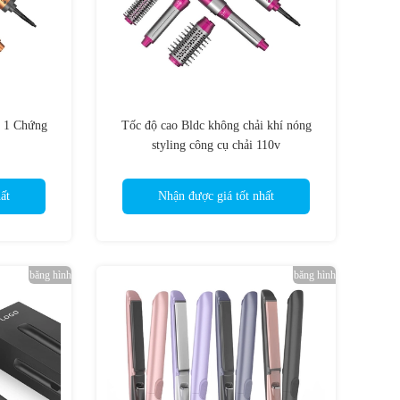
n 1 Chứng
Tốc độ cao Bldc không chải khí nóng
styling công cụ chải 110v
ất
Nhận được giá tốt nhất
băng hình
băng hình