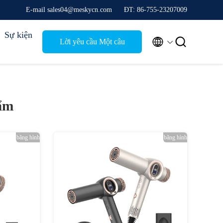
E-mail sales04@meskycn.com
ĐT: 86-755-23207009
Sự kiện


Lời yêu cầu Một câu
trích dẫn
ẩm
băng hình
băng hình