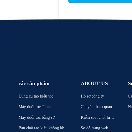
các sản phẩm
ABOUT US
S
Dụng cụ tạo kiểu tóc
Hồ sơ công ty
Ca
Máy duỗi tóc Titan
Chuyến tham quan n
N
hà máy
Máy duỗi tóc bằng sứ
Kiểm soát chất lượn
g
Bàn chải tạo kiểu không khí n
Sơ đồ trang web