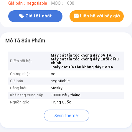
Giá bán：negotiable
MOQ：1000
Giá tốt nhất
Liên hệ với bây giờ
Mô Tả Sản Phẩm
,
Máy cắt tỉa tóc không dây 5V 1A
Máy cắt tỉa tóc không dây Lưỡi điều
Điểm nổi bật
chỉnh
,
Máy cắt tỉa râu không dây 5V 1A
Chứng nhận
ce
Giá bán
negotiable
Hàng hiệu
Mesky
Khả năng cung cấp
10000 cái / tháng
Nguồn gốc
Trung Quốc
Xem thêm