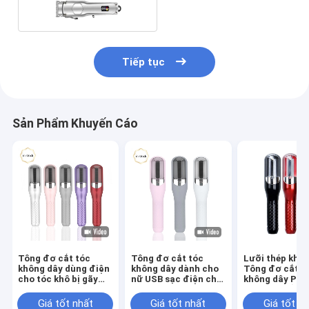
Tiếp tục
Sản Phẩm Khuyến Cáo
Tông đơ cắt tóc
Tông đơ cắt tóc
Lưỡi thép khôn
không dây dùng điện
không dây dành cho
Tông đơ cắt t
cho tóc khô bị gãy
nữ USB sạc điện cho
không dây Phụ
kết thúc tóc nam /
tóc
Tông đơ cắt t
nữ
OEM
Giá tốt nhất
Giá tốt nhất
Giá tốt n