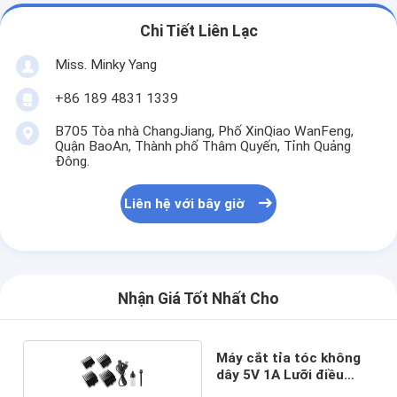
Chi Tiết Liên Lạc
Miss. Minky Yang
+86 189 4831 1339
B705 Tòa nhà ChangJiang, Phố XinQiao WanFeng,
Quận BaoAn, Thành phố Thâm Quyến, Tỉnh Quảng
Đông.
Liên hệ với bây giờ
Nhận Giá Tốt Nhất Cho
Máy cắt tỉa tóc không
dây 5V 1A Lưỡi điều
chỉnh