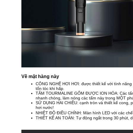
Về mặt hàng này
CÔNG NGHỆ HƠI HƠI: được thiết kế với tính năng hấ
tổn tóc khi hấp.
TẤM TOURMALINE GỐM ĐƯỢC ION HÓA: Các tấm gốm to
nhanh chóng, làm nóng các tấm này trong MỘT phú
SỬ DỤNG HAI CHIỀU: cạnh tròn và thiết kế cong, 
hơi nước!
NHIỆT ĐỘ ĐIỀU CHỈNH: Màn hình LED với các chế đ
THIẾT KẾ AN TOÀN: Tự động ngắt trong 30 phút, dây 