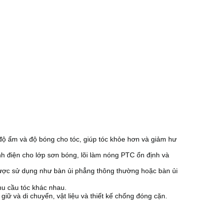
độ ẩm và độ bóng cho tóc, giúp tóc khỏe hơn và giảm hư
điện cho lớp sơn bóng, lõi làm nóng PTC ổn định và
ược sử dụng như bàn ủi phẳng thông thường hoặc bàn ủi
u cầu tóc khác nhau.
ữ và di chuyển, vật liệu và thiết kế chống đóng cặn.