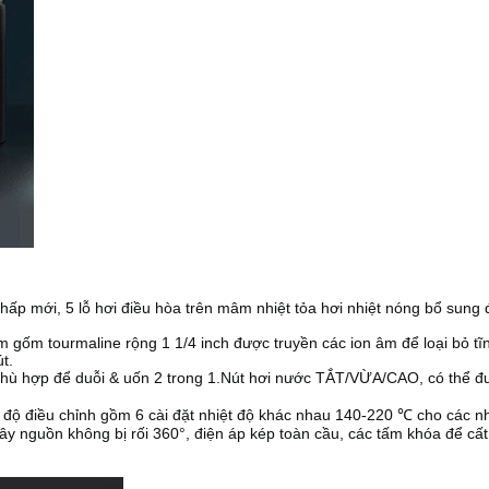
p mới, 5 lỗ hơi điều hòa trên mâm nhiệt tỏa hơi nhiệt nóng bổ sung 
urmaline rộng 1 1/4 inch được truyền các ion âm để loại bỏ tĩnh 
t.
phù hợp để duỗi & uốn 2 trong 1.Nút hơi nước TẮT/VỪA/CAO, có thể đ
ộ điều chỉnh gồm 6 cài đặt nhiệt độ khác nhau 140-220 ℃ cho các nh
nguồn không bị rối 360°, điện áp kép toàn cầu, các tấm khóa để cất gi