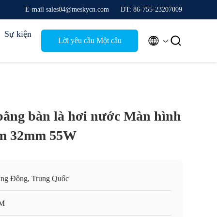
E-mail sales04@meskycn.com
ĐT: 86-755-23207009
Sự kiện


Lời yêu cầu Một câu
trích dẫn
bằng bàn là hơi nước Màn hình
ôm 32mm 55W
ng Đông, Trung Quốc
M