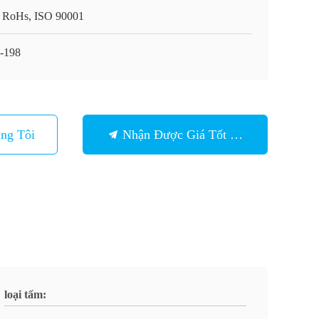
 RoHs, ISO 90001
-198
ng Tôi
Nhận Được Giá Tốt Nhất
loại tấm: