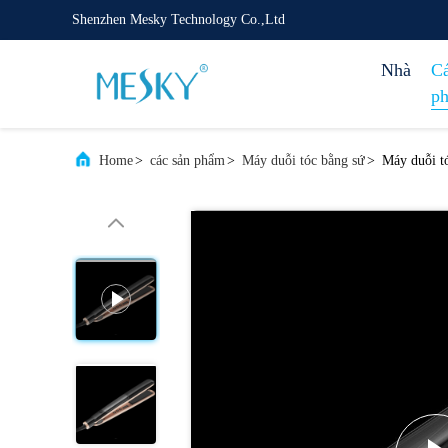
Shenzhen Mesky Technology Co.,Ltd
Nhà
Cá
p
Home
>
các sản phẩm
>
Máy duỗi tóc bằng sứ
>
Máy duỗi t