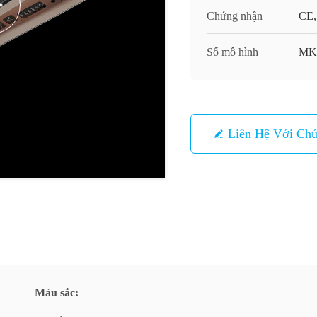
Chứng nhận
CE,
Số mô hình
MK
Liên Hệ Với Chú
Màu sắc: