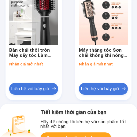
Bàn chải thổi tròn
Máy thẳng tóc Sơn
Máy sấy tóc Làm
chải không khí nóng
phồng tóc Công cụ
W / PTC Máy sưởi 3
Nhận giá mới nhất
Nhận giá mới nhất
làm nóng Titan Một
trong 1 Máy sấy tóc
bước Thổi bay Tăng
Sơn chải thẳng với 3
nhiệt
chế độ điều khiển
75mm
Liên hệ với bây giờ
Liên hệ với bây giờ
Tiết kiệm thời gian của bạn
Hãy để chúng tôi liên hệ với sản phẩm tốt
nhất với bạn.