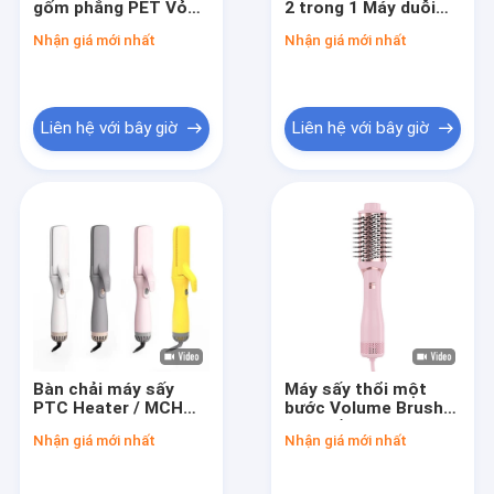
gốm phẳng PET Vỏ
2 trong 1 Máy duỗi
Bàn chải tạo kiểu không khí nóng
chịu nhiệt độ cao
tóc màu đen Salon
Nhận giá mới nhất
Nhận giá mới nhất
Bàn là phẳng tùy
Máy uốn tóc bằng điện
chỉnh
Máy uốn tóc tự động
Liên hệ với bây giờ
Liên hệ với bây giờ
Dụng cụ làm tóc không dây
Máy sấy tóc AC
Máy sấy tóc DC
Máy sấy tóc không chổi than
Dụng cụ tạo kiểu tóc mini
Bàn chải máy sấy
Máy sấy thổi một
Máy xén tóc không dây
PTC Heater / MCH
bước Volume Brush
Heater Comb Hot Air
Máy sấy không khí
Nhận giá mới nhất
Nhận giá mới nhất
Comb cho phụ nữ
nóng 3 trong 1
Bàn chải làm sạch da mặt bằng điện