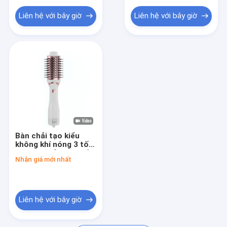
Liên hệ với bây giờ
Liên hệ với bây giờ
Bàn chải tạo kiểu
không khí nóng 3 tốc
độ Bàn chải máy sấy
Nhận giá mới nhất
điện 3 trong 1 1000W
Liên hệ với bây giờ