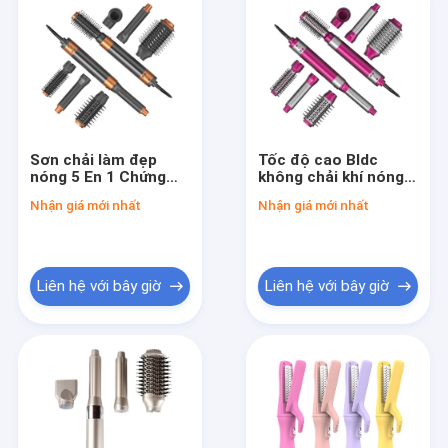
Sơn chải làm đẹp
Tốc độ cao Bldc
nóng 5 En 1 Chứng
không chải khí nóng
nhận Ul859
styling công cụ chải
Nhận giá mới nhất
Nhận giá mới nhất
110v
Liên hệ với bây giờ
Liên hệ với bây giờ
Nhà
Các sản phẩm
Hướng dẫn VR