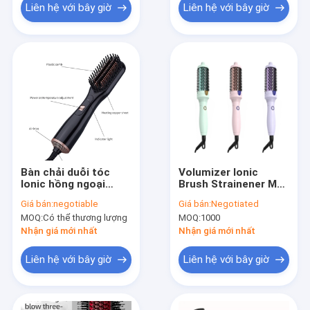
Liên hệ với bây giờ
Liên hệ với bây giờ
Bàn chải duỗi tóc
Volumizer Ionic
Ionic hồng ngoại
Brush Strainener Máy
1000W DC Motor ETL
uốn tóc điện ION Máy
Giá bán:
negotiable
Giá bán:
Negotiated
phát điện Frizz Miễn
MOQ:
Có thể thương lượng
MOQ:
1000
phí
Nhận giá mới nhất
Nhận giá mới nhất
Liên hệ với bây giờ
Liên hệ với bây giờ