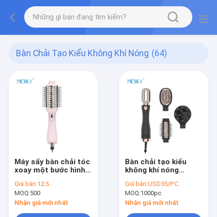
Bàn Chải Tạo Kiểu Không Khí Nóng
(64)
Máy sấy bàn chải tóc
Bàn chải tạo kiểu
xoay một bước hình
không khí nóng
bầu dục MESKY cho
1000Watt Dụng cụ
Giá bán:
12.5
Giá bán:
USD35/PC
tóc ngắn
tạo kiểu 4 trong một
MOQ:
500
MOQ:
1000pc
Nhận giá mới nhất
Nhận giá mới nhất