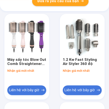
Đưa ra yêu cầu của bạn
Máy sấy tóc Blow Out
1.2 Kw Fast Styling
Comb Straightener
Air Styler 360 độ
Blow Dryer Styler
Nhận giá mới nhất
Nhận giá mới nhất
Curler Brush 4 In 1
Volumizer Hot Air
Brush
Liên hệ với bây giờ
Liên hệ với bây giờ