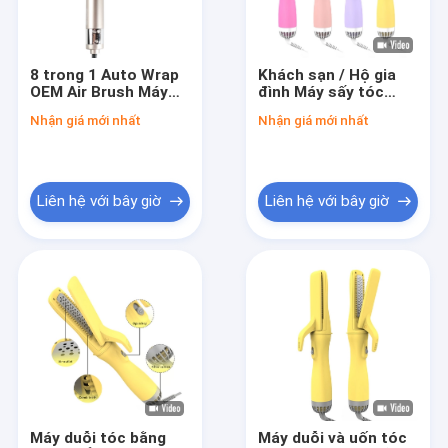
Về chúng tôi
Tham quan nhà máy
8 trong 1 Auto Wrap
Khách sạn / Hộ gia
OEM Air Brush Máy
đình Máy sấy tóc
Kiểm soát chất lượng
sấy tóc chuyên
Ionic Tấm titan Điện
Nhận giá mới nhất
Nhận giá mới nhất
nghiệp nóng lạnh
áp kép
1200w
Liên hệ chúng tôi
Tin tức
Liên hệ với bây giờ
Liên hệ với bây giờ
Yêu cầu báo giá
Dụng cụ tạo kiểu tóc
Máy duỗi tóc Titan
Máy duỗi tóc bằng sứ
Máy duỗi tóc bằng
Máy duỗi và uốn tóc